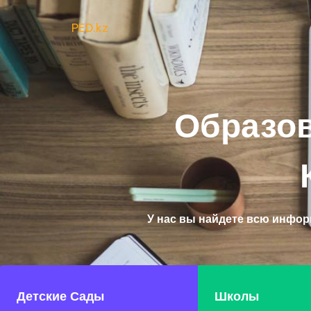
PED.kz
Образо
У нас вы найдете всю инфор
Детские Сады
Школы