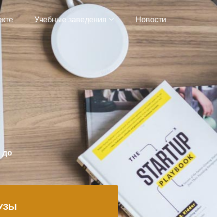
екте
Учебные заведения
Новости
 до
УЗЫ