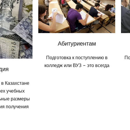
Абитуриентам
Подготовка к поступлению в
По
колледж или ВУЗ – это всегда
дия
 в Казахстане
сех учебных
льные размеры
вия получения