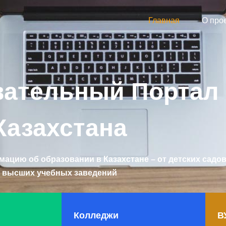
Главная
О про
вательный Портал
Казахстана
мацию об образовании в Казахстане – от детских садов
высших учебных заведений
Колледжи
В