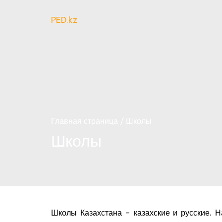
Перейти
к
PED.kz
содержимому
Главная страница
Школы
Школы
Школы Казахстана – казахские и русские. 