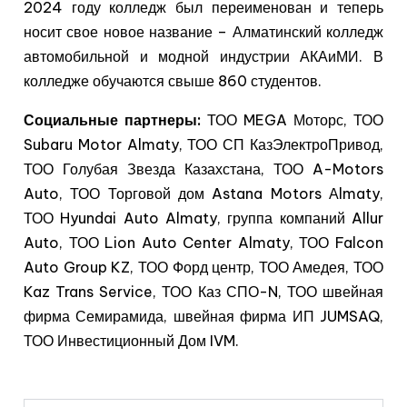
2024 году колледж был переименован и теперь
носит свое новое название – Алматинский колледж
автомобильной и модной индустрии АКАиМИ. В
колледже обучаются свыше 860 студентов.
Социальные партнеры:
ТОО MEGA Моторс, ТОО
Subaru Motor Almaty, ТОО СП КазЭлектроПривод,
ТОО Голубая Звезда Казахстана, ТОО A-Motors
Auto, ТОО Торговой дом Astana Motors Аlmaty,
ТОО Hyundai Auto Almaty, группа компаний Allur
Auto, ТОО Lion Auto Center Almaty, ТОО Falcon
Auto Group KZ, ТОО Форд центр, ТОО Амедея, ТОО
Kaz Trans Service, ТОО Каз СПО-N, ТОО швейная
фирма Семирамида, швейная фирма ИП JUMSAQ,
ТОО Инвестиционный Дом IVM.