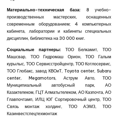
Материально-техническая база:
8 учебно-
производственных мастерских, оснащенных
современным оборудованием; 4 компьютерных
кабинета, лаборатории и кабинеты специальных
дисциплин, библиотека на 30 000 книг.
Социальные партнеры:
ТОО Белкамит, ТОО
Машсвар, ТОО Гидромаш Орион, ТОО Галым
курылыс, ТОО Сервисстройцентр, ТОО Котлосервис,
ТОО Глобакс, завод КВОиТ, Toyota center, Subaru
center, Megamotors, Аструм Авто, ТОО
Муниципиальный автобусный парк, АО
Казактелеком, ГЦТ Алматытелеком, АО Казпочта, АО
Главпочтамп, ИЛЦ ЮГ Сортировочный центр, ТОО
Связь монтаж холдинг, ТОО АЭМЗ, ТОО
Казинвестспецтехмонтаж