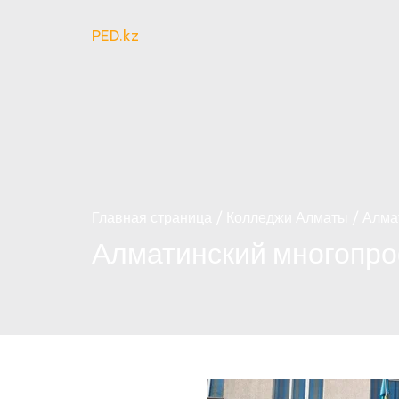
PED.kz
Главная страница
Колледжи Алматы
Алма
Алматинский многопр