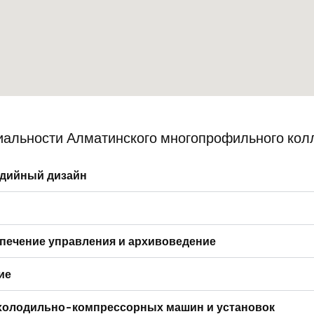
иальности Алматинского многопрофильного кол
едийный дизайн
печение управления и архивоведение
ие
 холодильно-компрессорных машин и установок