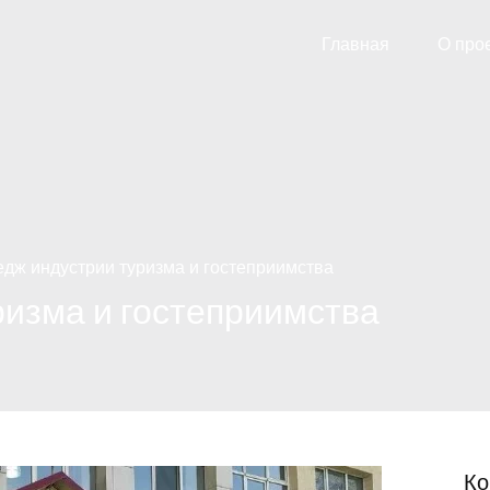
Главная
О про
едж индустрии туризма и гостеприимства
ризма и гостеприимства
Ко