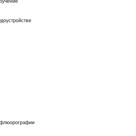
обучение
удоустройстве
м флюорографии