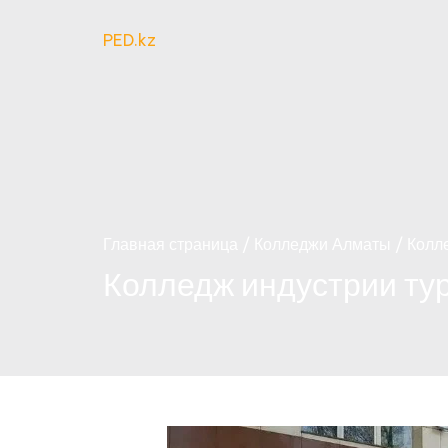
PED.kz
Главная страница
Колледжи Алматы
Колл
Колледж индустрии ту