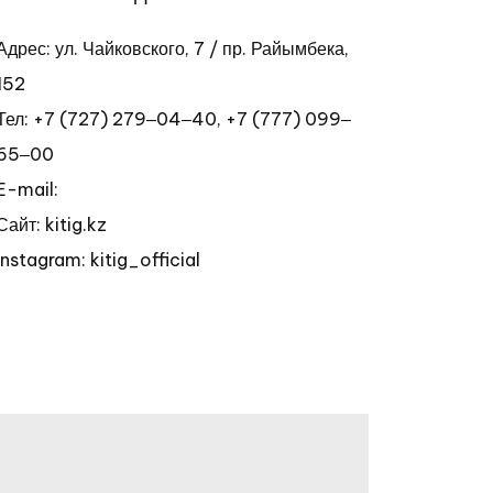
Адрес: ул. Чайковского, 7 / пр. Райымбека,
152
Тел:
+7 (727) 279‒04‒40
,
+7 (777) 099‒
65‒00
E-mail:
Сайт: kitig.kz
Instagram: kitig_official