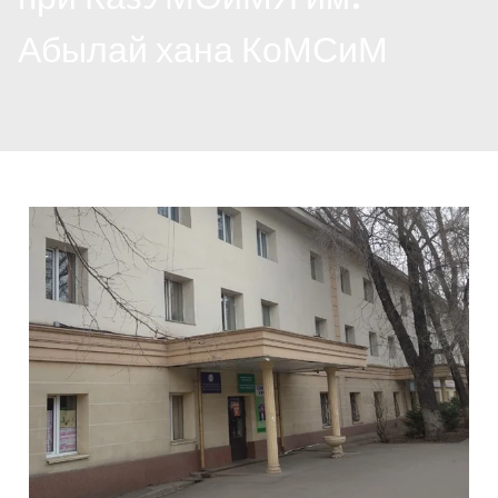
Абылай хана КоМСиМ