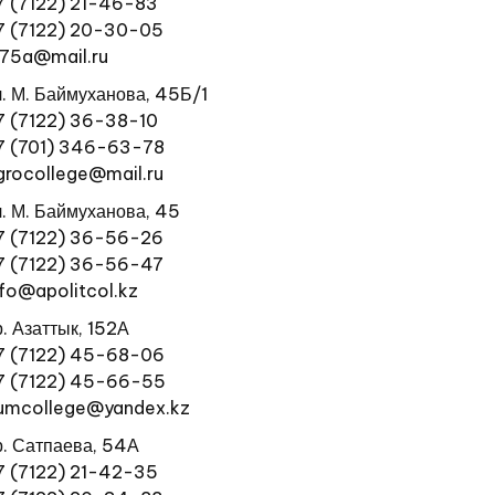
7 (7122) 21-46-83
7 (7122) 20-30-05
l75a@mail.ru
л. М. Баймуханова, 45Б/1
7 (7122) 36-38-10
7 (701) 346-63-78
grocollege@mail.ru
л. М. Баймуханова, 45
7 (7122) 36-56-26
7 (7122) 36-56-47
nfo@apolitcol.kz
р. Азаттык, 152А
7 (7122) 45-68-06
7 (7122) 45-66-55
umcollege@yandex.kz
р. Сатпаева, 54А
7 (7122) 21-42-35