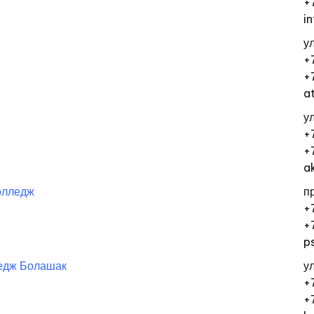
+
i
у
+
+
a
у
+
+
a
олледж
п
+
+
p
едж Болашак
у
+
+