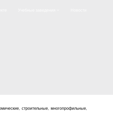
екте
Учебные заведения
Новости
номические, строительные, многопрофильные,