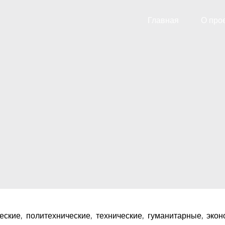
Главная
О про
ские, политехнические, технические, гуманитарные, эко