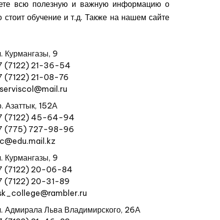
йдете всю полезную и важную информацию о
о стоит обучение и т.д. Также на нашем сайте
л. Курмангазы, 9
7 (7122) 21-36-54
7 (7122) 21-08-76
.serviscol@mail.ru
р. Азаттык, 152А
7 (7122) 45-64-94
7 (775) 727-98-96
ic@edu.mail.kz
л. Курмангазы, 9
7 (7122) 20-06-84
7 (7122) 20-31-89
sk_college@rambler.ru
л. Адмирала Льва Владимирского, 26А