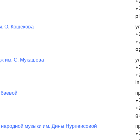
+
+
p
м. О. Кошекова
у
+
+
a
ж им. С. Мукашева
у
+
+
i
тбаевой
п
+
+
g
 народной музыки им. Дины Нурпеисовой
п
+