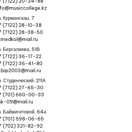
7 (7122) 20-34-88
nfo@musiccollege.kz
л. Курмангазы, 7
7 (7122) 28-10-38
7 (7122) 28-38-50
tmedkol@mail.ru
л. Бергалиева, 51В
7 (7122) 36-17-22
7 (7122) 36-41-80
kbip2003@mail.ru
р. Студенческий, 211А
7 (7122) 27-65-30
7 (701) 660-00-33
sk-09@mail.ru
л. Байжигитовой, 64а
7 (701) 598-06-65
7 (702) 321-82-92