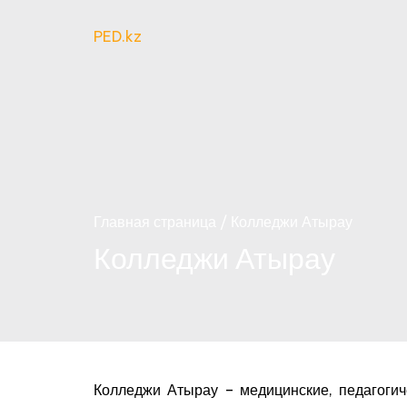
Перейти
к
PED.kz
содержимому
Главная страница
Колледжи Атырау
Колледжи Атырау
Колледжи Атырау – медицинские, педагогиче