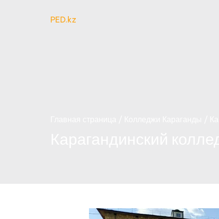
PED.kz
Главная страница
Колледжи Караганды
Ка
Карагандинский коллед