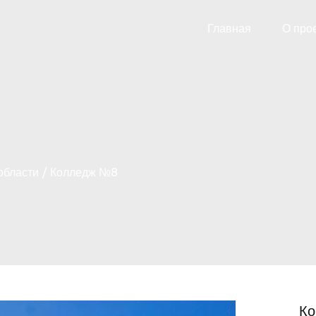
Главная
О про
области
Колледж №8
Ко