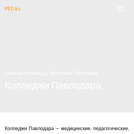
Перейти
PED.kz
к
содержимому
Главная страница
Колледжи Павлодара
Колледжи Павлодара
Колледжи Павлодара – медицинские, педагогические,